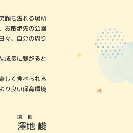
笑顔も溢れる場所
、お散歩先の公園
日々、自分の周り
な成長に繋がると
楽しく食べられる
より良い保育環境
園 長
澤地 峻