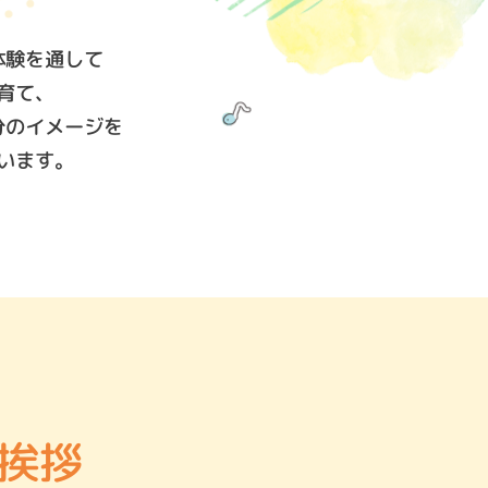
体験を通して
育て、
分のイメージを
います。
挨拶