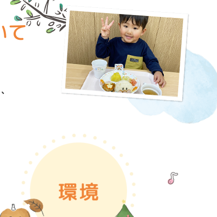
いて
ら、
。